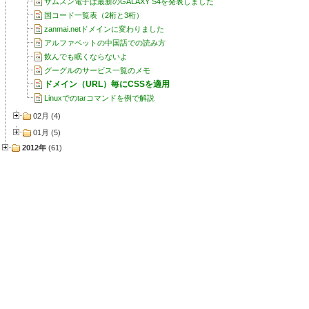
サムスン電子は最新のGALAXY S4を発表しました
国コード一覧表（2桁と3桁）
zanmai.netドメインに変わりました
アルファベットの中国語での読み方
飲んでも眠くならないよ
グーグルのサービス一覧のメモ
ドメイン（URL）毎にCSSを適用
Linuxでのtarコマンドを例で解説
02月 (4)
01月 (5)
2012年
(61)