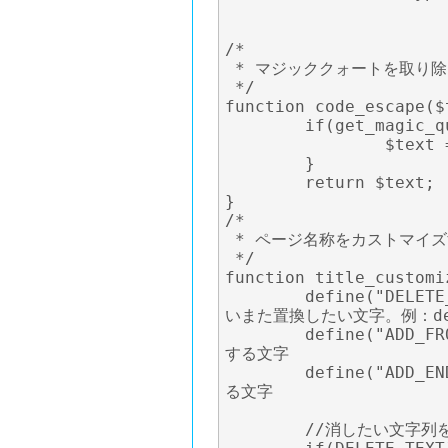
/*

 * マジッククォートを取り除く

 */

function code_escape($t
	if(get_magic_quotes_gpc()){

		$text = stripslashes($text);

	}

	return $text;

}

/*

 * ページ名称をカストマイズする。

 */

function title_customi
	define("DELETE_TEXT", "_taobao.jp");//タイトル中で消した
いまた置換したい文字。例：defin
	define("ADD_FRONT_TEXT", "");//表示するページ名の前に追加
する文字

	define("ADD_END_TEXT", "");//表示するページ名の後ろに追加す
る文字

	//消したい文字列を消す
