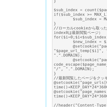
}

$sub_index = count($pa
if($sub_index >= MAX_LI
	$sub_index = MAX_LINK-1;

}

//ローカルcookieから取
index0は最新閲覧ページ）

for($i=0;$i<$sub_index;
	$new_index = $i +1;

	@setcookie("page_urls[$new_index]", 
"$page_url_temp[$i]", 
".".DOMAIN);

	@setcookie("page_names[$new_index]", 
code_escape($page_name
"/", ".".DOMAIN);

}

//最新閲覧したページをクッキ
@setcookie("page_urls[
time()+KEEP_DAY*24*360
@setcookie("page_names
time()+KEEP_DAY*24*360
//header("Content-Type