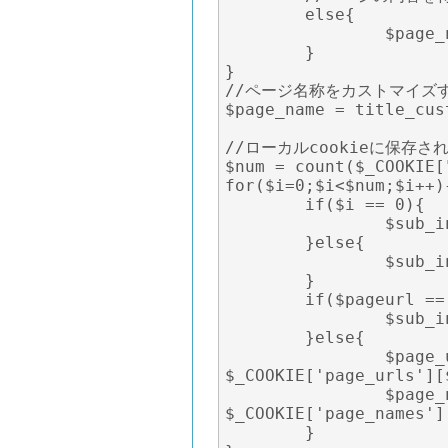
	else{

		$page_name = $pageurl;

	}

}

//ページ名称をカストマイズす
$page_name = title_cus
//ローカルcookieに保存さ
$num = count($_COOKIE[
for($i=0;$i<$num;$i++){
	if($i == 0){

		$sub_index = $i;

	}else{

		$sub_index = $sub_index+1;

	}

	if($pageurl == $_COOKIE['page_urls'][$i]){

		$sub_index = $sub_index -1;

	}else{

		$page_url_temp[$sub_index] = 
$_COOKIE['page_urls'][$
		$page_name_temp[$sub_index] = 
$_COOKIE['page_names'][
	}
