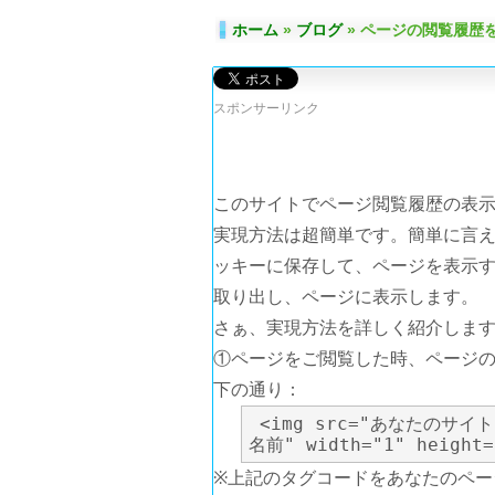
ホーム
»
ブログ
» ページの閲覧履歴
スポンサーリンク
このサイトでページ閲覧履歴の表示
実現方法は超簡単です。簡単に言え
ッキーに保存して、ページを表示
取り出し、ページに表示します。
さぁ、実現方法を詳しく紹介しま
①ページをご閲覧した時、ページ
下の通り：
 <img src="あなたのサイトPATH/history.php?pagename=現在んのページの
名前" width="1" height=
※上記のタグコードをあなたのページ