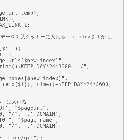
ge_url_temp);

NK){

ったデータを又クッキーに入れる。（indexを１から。
$i++){

time()+KEEP_DAY*24*3600, "/", 
_temp[$i]), time()+KEEP_DAY*24*3600, 
ーに入れる

0]", "$pageurl", 
0, "/", ".".DOMAIN);

[0]", "$page_name", 
0, "/", ".".DOMAIN);

: image/gif");
