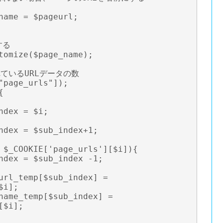
る

tomize($page_name);

れているURLデータの数

"page_urls"]);



i];

$i];
