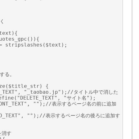
ext){

ze($title_str) {

e("DELETE_TEXT", "サイト名");
