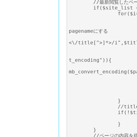
	//最新閲覧したページの内容を得って、ページタイトルを取り出す

	if($site_list = @file("$pageurl")){

		for($i=0;$i<count($site_list);$i++){

			$title = $site_list[$i]
			//ページのtitleタグかを判断。match
pagenameにする

			if(preg_match("/<title[^>]*>([^<
<\/title[^>]*>/i",$tit
				$page_name = $m
				if(function_exists
t_encoding")){

					$page
mb_convert_encoding($p
				
				$title_find 
				bre
			}
		}

		//titleがないページの場合、pagenameをURLにする

		if(!$title_find) {

			$page_name = $pageurl
		}

	}

	//ページの内容を得れない場合、ページのURLを名前にする
