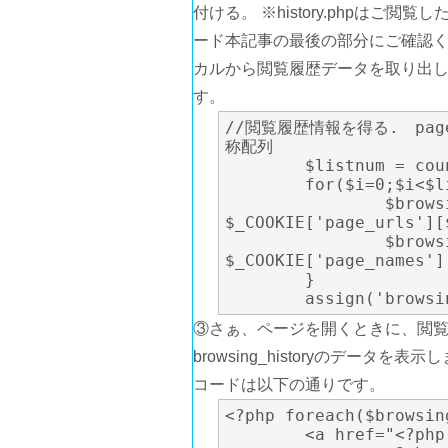
付ける。 ※history.phpは
ード本記事の最後の部分にご確認く
カルから閲覧履歴データを取り出します
す。
//閲覧履歴情報を得る.　page
称配列

	$listnum = count($_COOKIE["page_urls"]);

	for($i=0;$i<$listnum;$i++){

		$browsing_history[$i]['page_url'] = 
$_COOKIE['page_urls'][$
		$browsing_history[$i]['page_name'] = 
$_COOKIE['page_names'][
	}

	assign('brows
③さぁ、ページを開くときに、閲覧履歴
browsing_historyのデータを表示
コードは以下の通りです。
<?php foreach($browsin
	<a href="<?php $value['page_url']; ?>">
