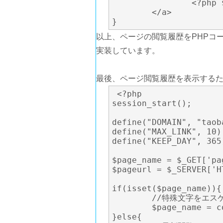
		<?php $value['page_name']; ?>

	</a>

}
以上、ページの閲覧履歴をPHPコ
実装しています。
最後、ページ閲覧履歴を表示するための
 <?php

session_start();

define("DOMAIN", "tao
define("MAX_LINK", 
define("KEEP_DAY", 3
$page_name = $_GET['p
$pageurl = $_SERVER['
if(isset($page_name)){

	//特殊文字をエスケープする

	$page_name = code_escape($page_name);

}else{
