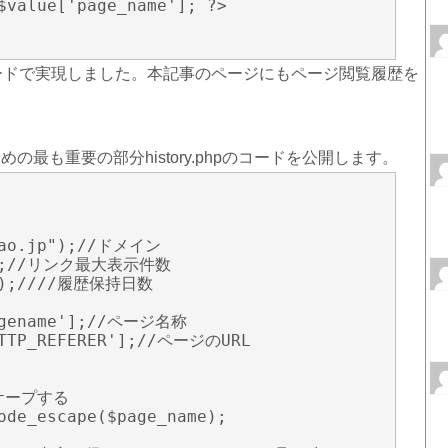
ードで実現しました。本記事のページにもページ閲覧履歴を
最も重要の部分history.phpのコードを公開します。
bao.jp");//ドメイン

10);//リンク最大表示件数

65);////履歴保持日数

agename'];//ページ名称

HTTP_REFERER'];//ページのURL
