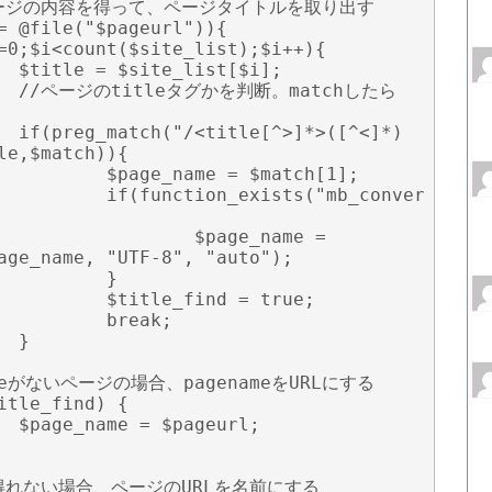
;

したら
]*)
le,$match)){

atch[1];

("mb_conver
_name = 
age_name, "UTF-8", "auto");

}

= true;

ak;



;
