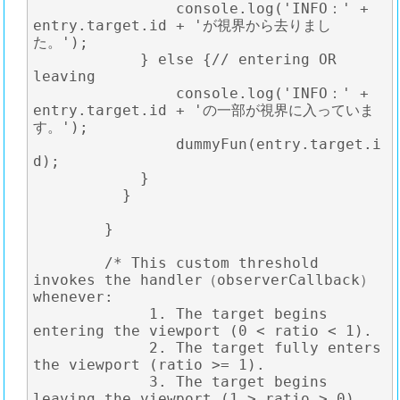
	    	console.log('INFO：' + 
entry.target.id + 'が視界から去りまし
た。');

	    } else {// entering OR 
leaving

	    	console.log('INFO：' + 
entry.target.id + 'の一部が視界に入っていま
す。');

	    	dummyFun(entry.target.i
d);

	    }

	  }

	}

	/* This custom threshold 
invokes the handler（observerCallback） 
whenever:

	     1. The target begins 
entering the viewport (0 < ratio < 1).

	     2. The target fully enters 
the viewport (ratio >= 1).

	     3. The target begins 
leaving the viewport (1 > ratio > 0).
