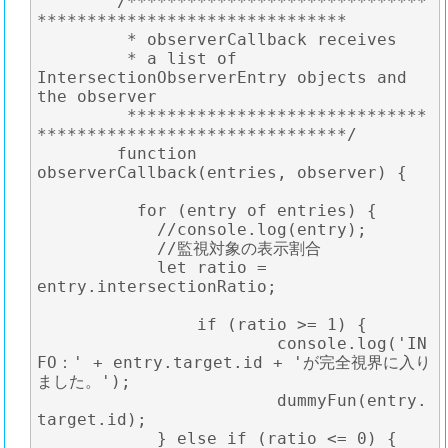
	/******************************
*******************************

	 * observerCallback receives 

	 * a list of 
IntersectionObserverEntry objects and 
the observer

	 ******************************
*******************************/

	function 
observerCallback(entries, observer) {

	  for (entry of entries) {

	    //console.log(entry);

	    //監視対象の表示割合

	    let ratio = 
entry.intersectionRatio;

		if (ratio >= 1) {

			console.log('IN
FO：' + entry.target.id + 'が完全視界に入り
ました。');

			dummyFun(entry.
target.id);

	    } else if (ratio <= 0) {
