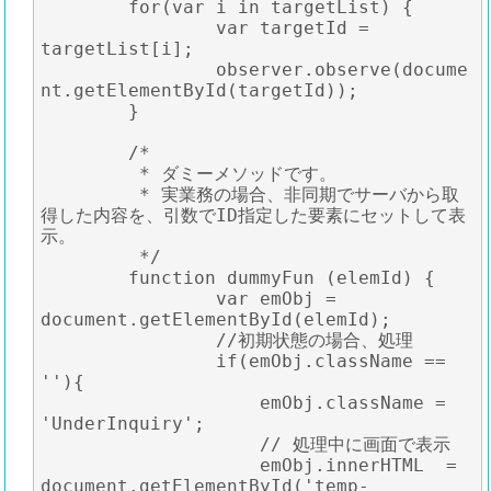
	for(var i in targetList) {

		var targetId = 
targetList[i];

		observer.observe(docume
nt.getElementById(targetId));

	}

	/*

	 * ダミーメソッドです。

	 * 実業務の場合、非同期でサーバから取
得した内容を、引数でID指定した要素にセットして表
示。

	 */

	function dummyFun (elemId) {

		var emObj = 
document.getElementById(elemId);

		//初期状態の場合、処理

		if(emObj.className == 
''){

		    emObj.className = 
'UnderInquiry';

		    // 処理中に画面で表示

		    emObj.innerHTML  = 
document.getElementById('temp-