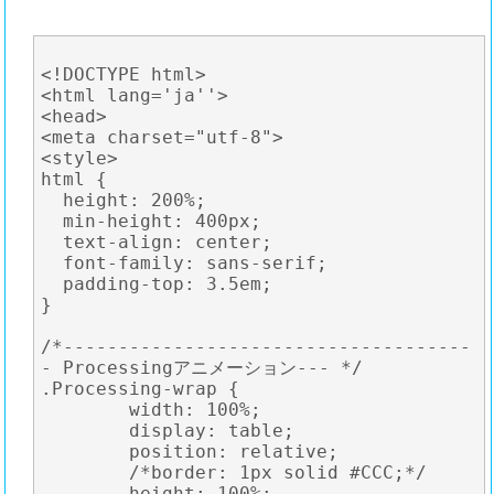
<!DOCTYPE html>

<html lang='ja''>

<head>

<meta charset="utf-8">

<style>

html {

  height: 200%;

  min-height: 400px;

  text-align: center;

  font-family: sans-serif;

  padding-top: 3.5em;

}

/*-------------------------------------
- Processingアニメーション--- */

.Processing-wrap {

	width: 100%;

	display: table;

	position: relative;

	/*border: 1px solid #CCC;*/

	height: 100%;
