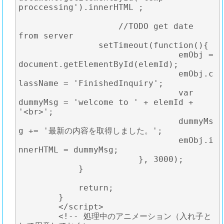
proccessing').innerHTML ;

		    //TODO get date 
from server

	    	setTimeout(function(){

				emObj = 
document.getElementById(elemId);

				emObj.c
lassName = 'FinishedInquiry';

				var 
dummyMsg = 'welcome to ' + elemId + 
'<br>';

				dummyMs
g += '最新の内容を取得しました。';

				emObj.i
nnerHTML = dummyMsg;

			}, 3000);

	    }

	    return;

	}

	</script>

	<!-- 処理中のアニメーション（入れ子と