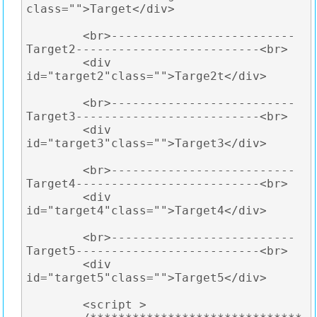
class="">Target</div>

	<br>--------------------------
Target2--------------------------<br>

	<div 
id="target2"class="">Targe2t</div>

	<br>--------------------------
Target3--------------------------<br>

	<div 
id="target3"class="">Target3</div>

	<br>--------------------------
Target4--------------------------<br>

	<div 
id="target4"class="">Target4</div>

	<br>--------------------------
Target5--------------------------<br>

	<div 
id="target5"class="">Target5</div>

	<script >
