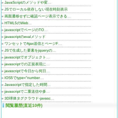
»
JavaScriptのメソッドや変…
»
JSでローカル依存しない現在時刻表示
»
画面遷移せずに確認ページ表示できる…
»
HTML5のWeb…
»
javascriptでページのTO…
»
javascriptのevalメソッド
»
ワンセットでAjax送信とページF…
»
JSで生成した要素をjqueryの…
»
javascriptでオブジェクト…
»
javascriptでの正規表現に…
»
javascriptで今日から何日…
»
IOS5でtype="number…
»
Javascriptで指定した時間…
»
javascriptで二重送信や多…
»
3D球体タグクラウド-javasc…
閲覧履歴(直近10件)