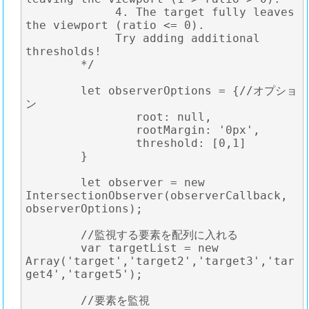
	     4. The target fully leaves 
the viewport (ratio <= 0).

	     Try adding additional 
thresholds! 

	*/ 

	let observerOptions = {//オプショ
ン

		root: null,

		rootMargin: '0px',

		threshold: [0,1]

	}

	let observer = new 
IntersectionObserver(observerCallback, 
observerOptions);

	//監視する要素を配列に入れる

	var targetList = new 
Array('target','target2','target3','tar
get4','target5');

	//要素を監視
