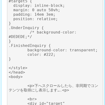
#target5 {

  display: inline-block;

  margin: 0 auto 50vh;

  padding: 14em 3em;

  position: relative;

}

.UnderInquiry {

	 /* background-color: 
#DEDEDE;*/

}

.FinishedInquiry {

	background-color: transparent;

	color: #222;

}

</style>

</head>

<body>

	<p>下へスクロールしたら、非同期でコン
テンツを取得にし表示します….<p>

	<br>

	<div id="target" 