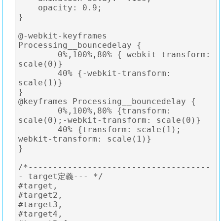
    opacity: 0.9;

}

@-webkit-keyframes 
Processing__bouncedelay {

	0%,100%,80% {-webkit-transform: 
scale(0)}

	40% {-webkit-transform: 
scale(1)}

}

@keyframes Processing__bouncedelay {

	0%,100%,80% {transform: 
scale(0);-webkit-transform: scale(0)}

	40% {transform: scale(1);-
webkit-transform: scale(1)}

}

/*-------------------------------------
- target定義--- */

#target,

#target2,

#target3,

#target4,
