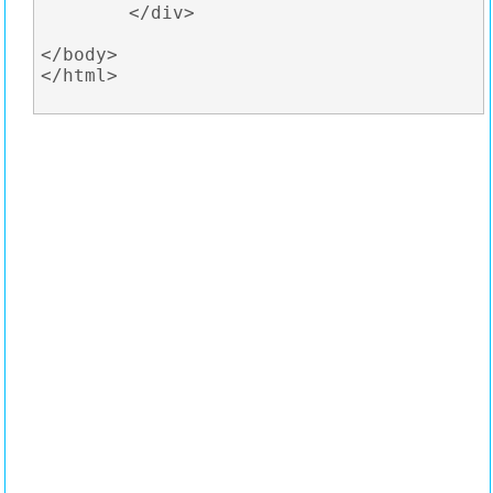
	</div>

</body>

</html>
