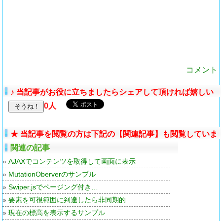
コメント
♪ 当記事がお役に立ちましたらシェアして頂ければ嬉しい
です。
0人
★ 当記事を閲覧の方は下記の【関連記事】も閲覧していま
した。
関連の記事
»
AJAXでコンテンツを取得して画面に表示
»
MutationOberverのサンプル
»
Swiper.jsでページング付き…
»
要素を可視範囲に到達したら非同期的…
»
現在の標高を表示するサンプル