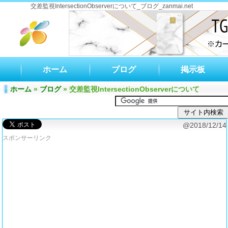
交差監視IntersectionObserverについて_ブログ_zanmai.net
サイトマップ
|
お問合せ
|
»新規登録
»ロ
ホーム
ブログ
掲示板
ホーム
»
ブログ
» 交差監視IntersectionObserverについて
@2018/12/14
スポンサーリンク