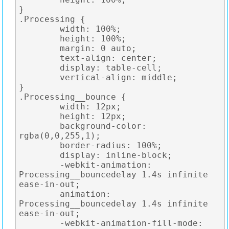
}

.Processing {

	width: 100%;

	height: 100%;

	margin: 0 auto;

	text-align: center;

	display: table-cell;

	vertical-align: middle;

}

.Processing__bounce {

	width: 12px;

	height: 12px;

	background-color: 
rgba(0,0,255,1);

	border-radius: 100%;

	display: inline-block;

	-webkit-animation: 
Processing__bouncedelay 1.4s infinite 
ease-in-out;

	animation: 
Processing__bouncedelay 1.4s infinite 
ease-in-out;

	-webkit-animation-fill-mode: 